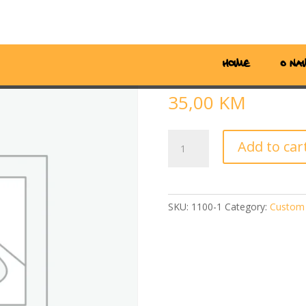
Home
O na
Katkus CUST
35,00
KM
Katkus
Add to car
CUSTOM
quantity
SKU:
1100-1
Category:
Custom 