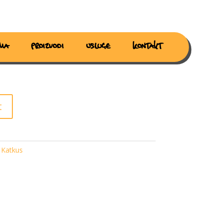
ma
Proizvodi
Usluge
Kontakt
OM
t
Katkus