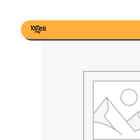
Home
/
Custom Katkus
/ Katkus CUSTOM