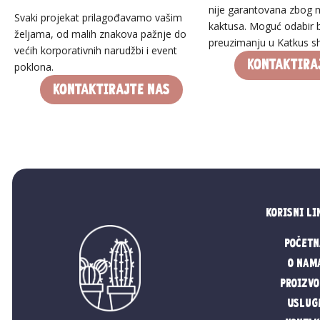
nije garantovana zbog 
Svaki projekat prilagođavamo vašim
kaktusa. Moguć odabir bi
željama, od malih znakova pažnje do
preuzimanju u Katkus s
većih korporativnih narudžbi i event
Kontaktira
poklona.
Kontaktirajte nas
Korisni li
Početn
O nam
Proizvo
Uslug