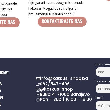
nije garantovana zbog mix ponude
mix ponude
kaktusa. Moguć odabir biljke pri
ljke pri
preuzimanju u Katkus shopu.
hopu.
Kontaktirajte nas
jte nas
First nam
nkovi
info@katkus-shop.ba

Last nam
062/547-496
a

@katkus-shop

a
Buka 4, 71000 Sarajevo

di
Email
Pon - Sub | 10:00 - 18:00
}
e