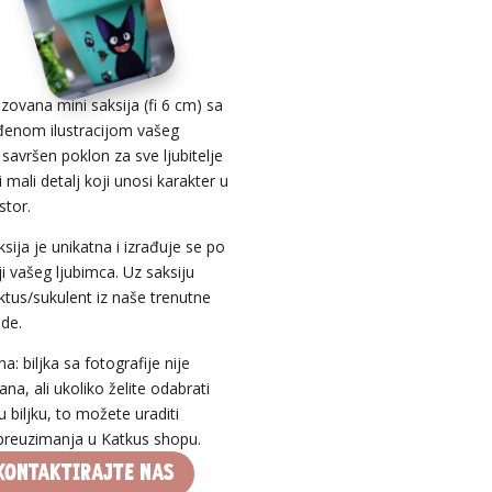
zovana mini saksija (fi 6 cm) sa
đenom ilustracijom vašeg
 savršen poklon za sve ljubitelje
i mali detalj koji unosi karakter u
stor.
sija je unikatna i izrađuje se po
ji vašeg ljubimca. Uz saksiju
ktus/sukulent iz naše trenutne
de.
 biljka sa fotografije nije
na, ali ukoliko želite odabrati
 biljku, to možete uraditi
 preuzimanja u Katkus shopu.
Kontaktirajte nas