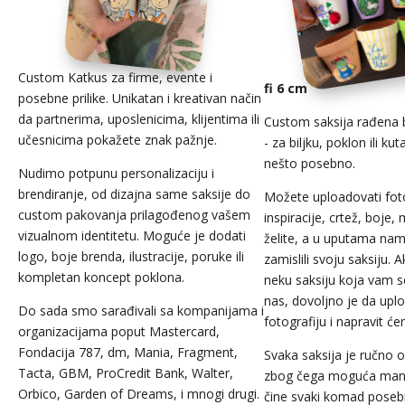
Custom Katkus za firme, evente i
fi 6 cm
posebne prilike. Unikatan i kreativan način
da partnerima, uposlenicima, klijentima ili
Custom saksija rađena b
učesnicima pokažete znak pažnje.
- za biljku, poklon ili ku
nešto posebno.
Nudimo potpunu personalizaciju i
brendiranje, od dizajna same saksije do
Možete uploadovati foto
custom pakovanja prilagođenog vašem
inspiracije, crtež, boje, m
vizualnom identitetu. Moguće je dodati
želite, a u uputama nam
logo, boje brenda, ilustracije, poruke ili
zamislili svoju saksiju. A
kompletan koncept poklona.
neku saksiju koja vam 
nas, dovoljno je da upl
Do sada smo sarađivali sa kompanijama i
fotografiju i napravit će
organizacijama poput Mastercard,
Fondacija 787, dm, Mania, Fragment,
Svaka saksija je ručno o
Tacta, GBM, ProCredit Bank, Walter,
zbog čega moguća man
Orbico, Garden of Dreams, i mnogi drugi.
čine svaki komad posebni