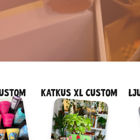
custom
katkus xl custom
lj