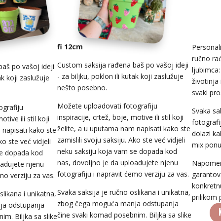
fi 12cm
Personali
ručno ra
Custom saksija rađena baš po vašoj ideji
aš po vašoj ideji
ljubimca:
- za biljku, poklon ili kutak koji zaslužuje
tak koji zaslužuje
životinja 
nešto posebno.
svaki pro
Možete uploadovati fotografiju
grafiju
Svaka sak
inspiracije, crtež, boje, motive ili stil koji
otive ili stil koji
fotografi
želite, a u uputama nam napisati kako ste
 napisati kako ste
dolazi ka
zamislili svoju saksiju. Ako ste već vidjeli
ko ste već vidjeli
mix ponu
neku saksiju koja vam se dopada kod
se dopada kod
nas, dovoljno je da uploadujete njenu
Napomena:
oadujete njenu
fotografiju i napravit ćemo verziju za vas.
garantova
mo verziju za vas.
konkretnu
Svaka saksija je ručno oslikana i unikatna,
slikana i unikatna,
prilikom
zbog čega moguća manja odstupanja
ja odstupanja
čine svaki komad posebnim. Biljka sa slike
m. Biljka sa slike