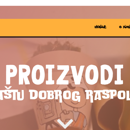
Home
O na
Proizvodi
baštu dobrog raspo
