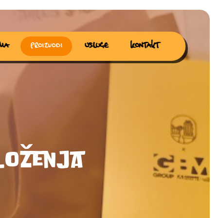
ma
Proizvodi
Usluge
Kontakt
loženja