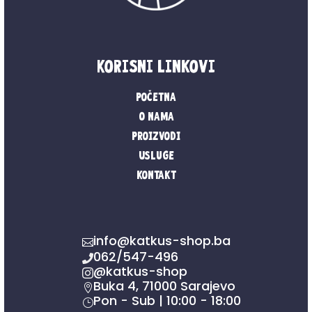
Korisni linkovi
Početna
O nama
Proizvodi
Usluge
Kontakt
info@katkus-shop.ba

062/547-496

@katkus-shop

Buka 4, 71000 Sarajevo

Pon - Sub | 10:00 - 18:00
}