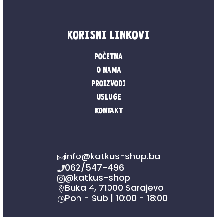
Korisni linkovi
Početna
O nama
Proizvodi
Usluge
Kontakt
info@katkus-shop.ba

062/547-496

@katkus-shop

Buka 4, 71000 Sarajevo

Pon - Sub | 10:00 - 18:00
}