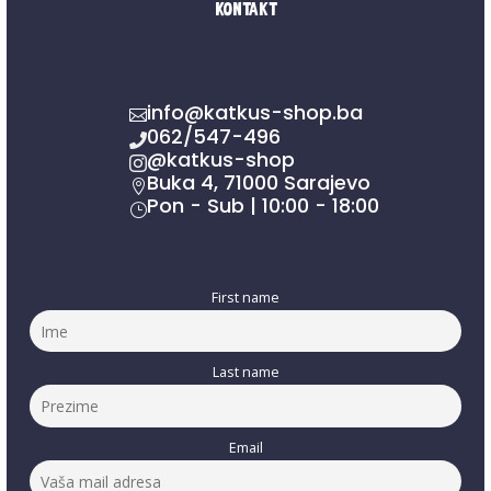
Kontakt
info@katkus-shop.ba

062/547-496

@katkus-shop

Buka 4, 71000 Sarajevo

Pon - Sub | 10:00 - 18:00
}
First name
Last name
Email